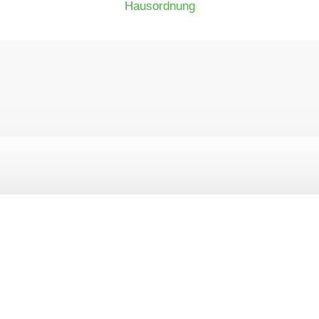
Hausordnung
Anschrift / Kontakt
Modernes Wohnen Koblenz eG